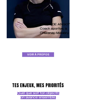
MATHILDE ANGOT
Coach sportive,
à
Chatenay-Malabry
VOIR À PROPOS
TES ENJEUX, MES PRIORITÉS
Quel que soit ton objectif,
on avance ensemble.